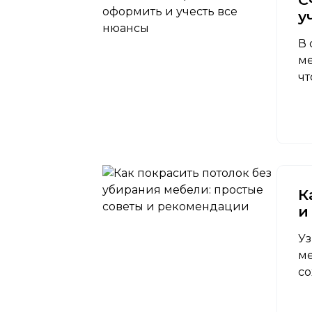
у
В 
ме
чт
К
и
Уз
ме
со