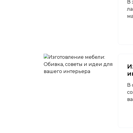
В 
ла
ма
И
и
В 
со
ва