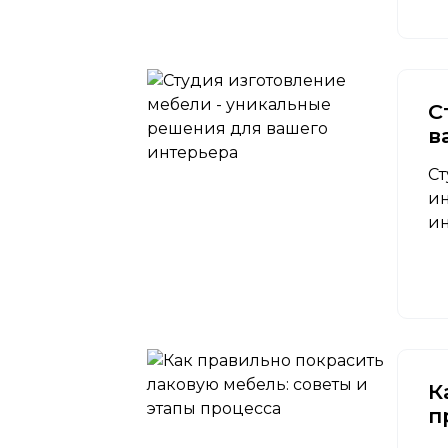
С
в
Ст
ин
ин
К
п