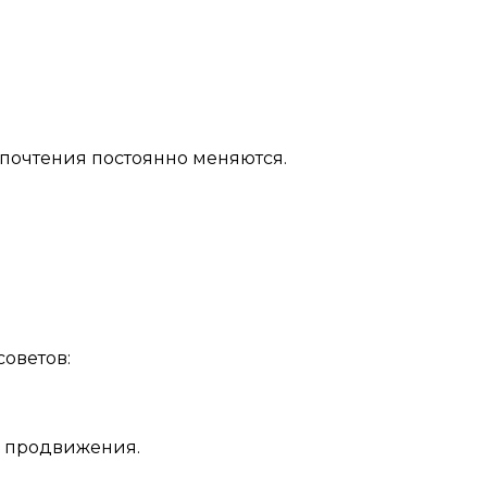
дпочтения
постоянно
меняются.
советов:
я продвижения.