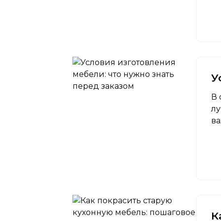
У
В 
лу
ва
К