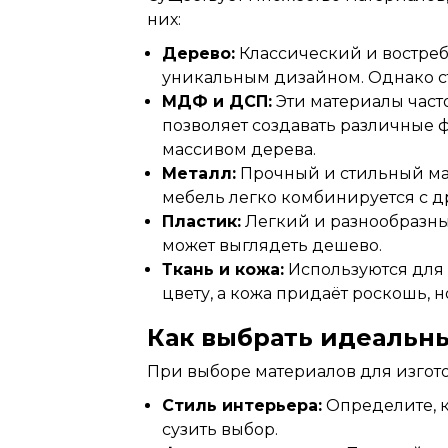
них:
Дерево:
Классический и востреб
уникальным дизайном. Однако сто
МДФ и ДСП:
Эти материалы част
позволяет создавать различные ф
массивом дерева.
Металл:
Прочный и стильный ма
мебель легко комбинируется с д
Пластик:
Легкий и разнообразный
может выглядеть дешево.
Ткань и кожа:
Используются для 
цвету, а кожа придаёт роскошь, н
Как выбрать идеальн
При выборе
материалов
для изгот
Стиль интерьера:
Определите, к
сузить выбор.