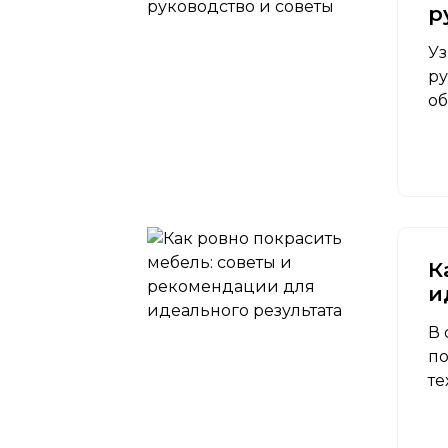
р
Уз
ру
об
К
и
В 
по
те