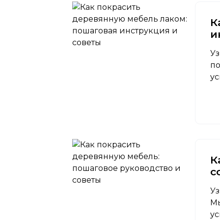
К
и
Уз
по
ус
К
с
Уз
Мы
ус