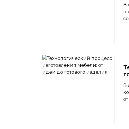
В 
по
со
Т
г
В 
ко
от