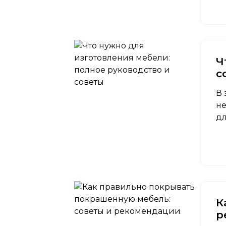
Ч
с
В 
не
дл
К
р