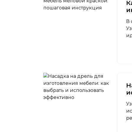
К
и
В 
Уз
ид
Н
и
Уз
ис
ре